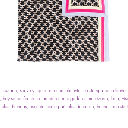
o cruzado, suave y ligero que normalmente se estampa con diseños
 hoy se confecciona también con algodón mercerizado, lana, visc
ezclas. Prendas, especialmente pañuelos de cuello, hechas de esta t