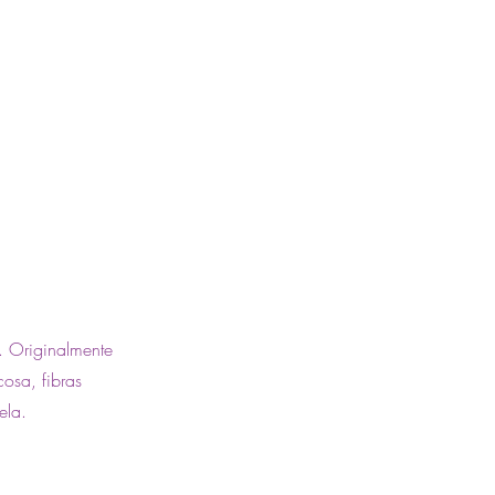
. Originalmente
osa, fibras
ela.