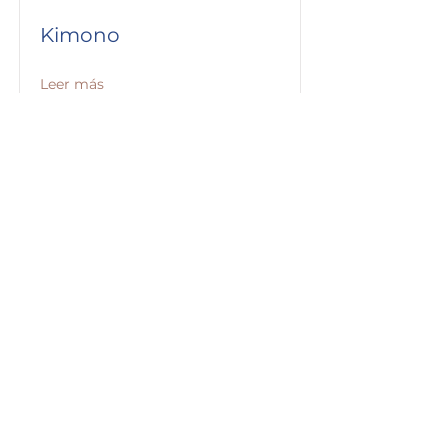
Kimono
Leer más
contacto@nonnaimagenpersonal.com
Política de cookies
Términos y condiciones
Preguntas Frecuentes