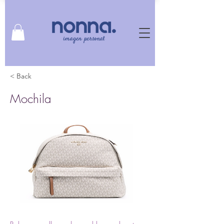
< Back
Mochila