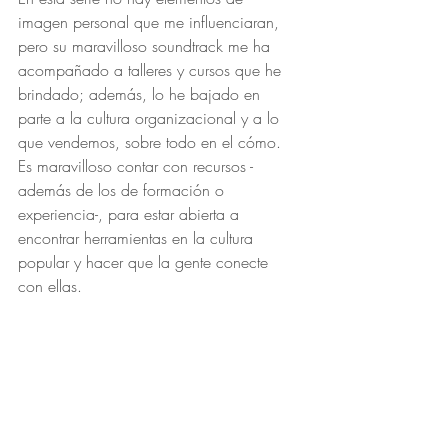
imagen personal que me influenciaran, 
pero su maravilloso soundtrack me ha 
acompañado a talleres y cursos que he 
brindado; además, lo he bajado en 
parte a la cultura organizacional y a lo 
que vendemos, sobre todo en el cómo. 
Es maravilloso contar con recursos - 
además de los de formación o 
experiencia-, para estar abierta a 
encontrar herramientas en la cultura 
popular y hacer que la gente conecte 
con ellas.
Como ya saben, siempre tengo una 
invitación o recomendación y este caso 
no es la excepción. Hoy te invito a 
recordar, evocar esas series que te 
influyeron, los personajes, sus 