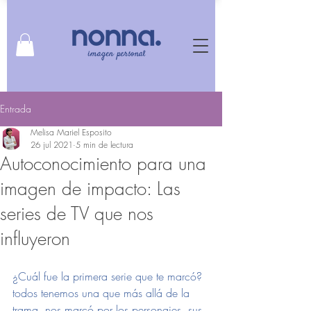
Entrada
Melisa Mariel Esposito
26 jul 2021
5 min de lectura
Autoconocimiento para una
imagen de impacto: Las
series de TV que nos
influyeron
¿Cuál fue la primera serie que te marcó? 
todos tenemos una que más allá de la 
trama, nos marcó por los personajes, sus 