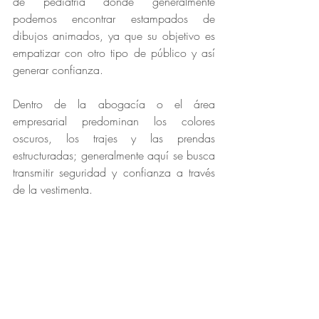
de pediatría donde generalmente 
podemos encontrar estampados de 
dibujos animados, ya que su objetivo es 
empatizar con otro tipo de público y así 
generar confianza. 
Dentro de la abogacía o el área 
empresarial predominan los colores 
oscuros, los trajes y las prendas 
estructuradas; generalmente aquí se busca 
transmitir seguridad y confianza a través 
de la vestimenta. 
Ahora que ya cuentas con ésta 
información, te invito a que reflexiones y 
planees hacia dónde quieres encaminar 
tu objetivo. No olvides poner, en primer 
plano, la asertividad al elegir los 
elementos según lo que quieras 