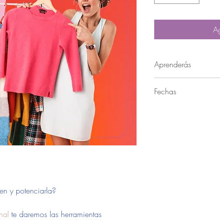
Ag
Aprenderás
Aprenderás:
Fechas
¿Cuál es tu estilo?
Colorimetría
Consulta con nuestro e
Tipo de Cuerpo
taller dando
click aqu
Prendas básicas qu
Combinación de pr
Tendencias de colo
en y potenciarla?
nal
te daremos las herramientas