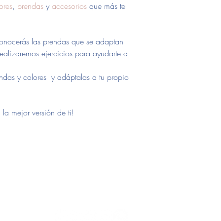
ores
,
prendas
y
accesorios
que más te
conocerás las prendas que se adaptan
 realizaremos ejercicios para ayudarte a
ndas y colores y adáptalas a tu propio
 la mejor versión de ti!