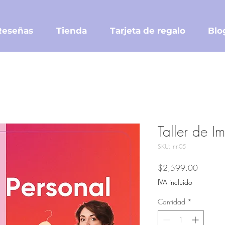
Reseñas
Tienda
Tarjeta de regalo
Blo
Taller de I
SKU: nn05
Precio
$2,599.00
IVA incluido
Cantidad
*