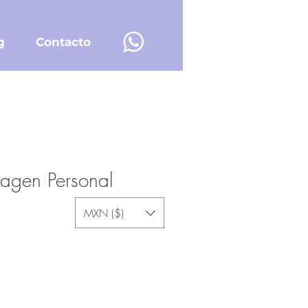
g
Contacto
magen Personal
MXN ($)